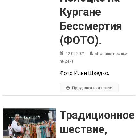
Кургане
Бессмертия
(ФОТО).
12.05.2021
«Полацкі веснік»
2471
Фото Ильи Шведко.
Продолжить чтение
Традиционное
шествие,