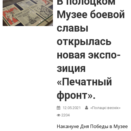
В полоцком
Музее боевой
славы
открылась
новая экс­по­
зиция
«Печатный
фронт».
12.05.2021
«Полацкі веснік»
2204
Накануне Дня Победы в Музее