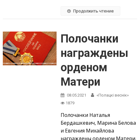
Продолжить чтение
Полочанки
награждены
орденом
Матери
08.05.2021
«Полацкі веснік»
1879
Полочанки Наталья
Бердашкевич, Марина Белова
и Евгения Михайлова
награждены орденом Матери.