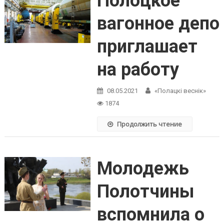
Полоцкое
вагонное депо
приглашает
на работу
08.05.2021
«Полацкі веснік»
1874
Продолжить чтение
Молодежь
Полотчины
вспомнила о