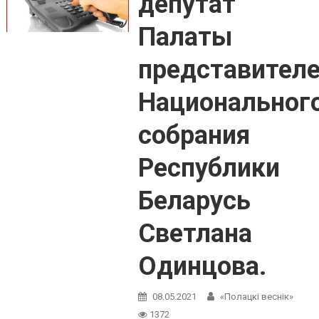
депутат
Палаты
представител
Национальног
собрания
Республики
Беларусь
Светлана
Одинцова.
08.05.2021
«Полацкі веснік»
1372