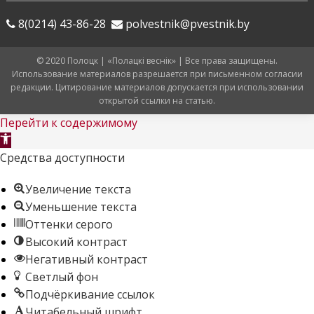
8(0214) 43-86-28
polvestnik@pvestnik.by
© 2020 Полоцк | «Полацкі веснік» | Все права защищены.
Использование материалов разрешается при письменном согласии
редакции. Цитирование материалов допускается при использовании
открытой ссылки на статью.
Перейти к содержимому
Открыть
панель
Средства доступности
инструментов
Увеличение текста
Уменьшение текста
Оттенки серого
Высокий контраст
Негативный контраст
Светлый фон
Подчёркивание ссылок
Читабельный шрифт