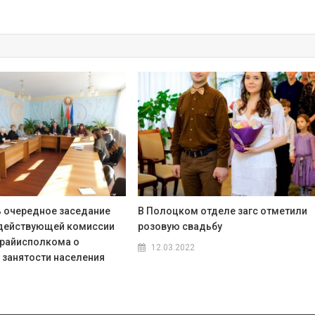
 очередное заседание
В Полоцком отделе загс отметили
действующей комиссии
розовую свадьбу
райисполкома о
12.03.2022
 занятости населения