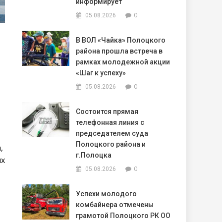
информирует
0
05.08.2026
В ВОЛ «Чайка» Полоцкого
района прошла встреча в
рамках молодежной акции
«Шаг к успеху»
0
05.08.2026
Состоится прямая
телефонная линия с
председателем суда
Полоцкого района и
,
г.Полоцка
ых
0
05.08.2026
Успехи молодого
комбайнера отмечены
грамотой Полоцкого РК ОО