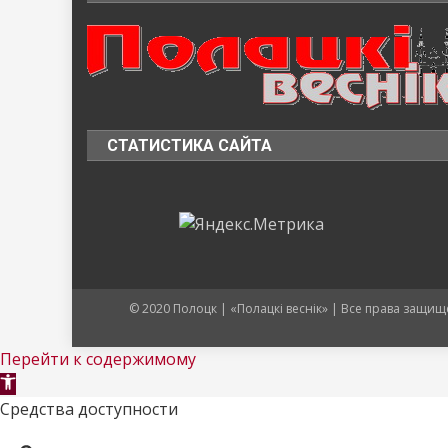
СТАТИСТИКА САЙТА
© 2020 Полоцк | «Полацкі веснік» | Все права защ
Перейти к содержимому
Открыть
панель
Средства доступности
инструментов