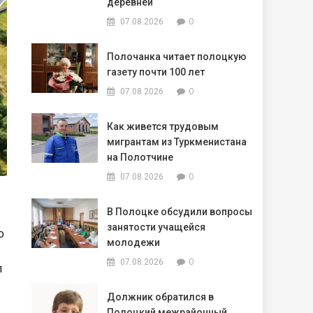
деревней
0
07.08.2026
Полочанка читает полоцкую
газету почти 100 лет
0
07.08.2026
Как живется трудовым
мигрантам из Туркменистана
на Полотчине
0
07.08.2026
В Полоцке обсудили вопросы
занятости учащейся
ю
молодежи
0
07.08.2026
л
Должник обратился в
Полоцкий межрайонный