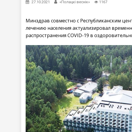
27.10.2021
«Полацкі веснік»
1167
Минздрав совместно с Республиканским це
лечению населения актуализировал временн
распространения COVID-19 в оздоровительн