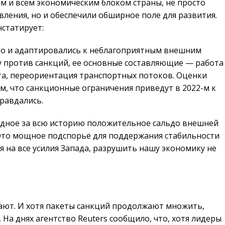
м и всем экономическим блоком страны, не просто
ления, но и обеспечили обширное поле для развития.
статирует:
ко и адаптировались к неблагоприятным внешним
у против санкций, ее основные составляющие — работа
та, переориентация транспортных потоков. Оценки
, что санкционные ограничения приведут в 2022-м к
правдались.
ордное за всю историю положительное сальдо внешней
 Это мощное подспорье для поддержания стабильности
 на все усилия Запада, разрушить нашу экономику не
нают. И хотя пакеты санкций продолжают множить,
 На днях агентство Reuters сообщило, что, хотя лидеры