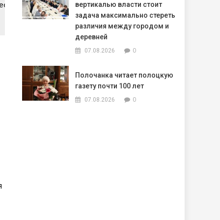
вертикалью власти стоит
еских санкций против Беларуси и России начинает за
задача максимально стереть
различия между городом и
деревней
0
07.08.2026
Полочанка читает полоцкую
газету почти 100 лет
0
07.08.2026
я