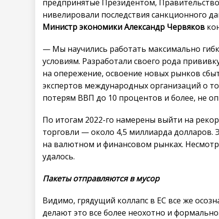
предпринятые ­Президентом, Правительство
нивелировали последствия санкционного дав
Министр экономики Александр Червяков
кон
— Мы научились работать максимально гиб
условиям. Разработали своего рода прививк
на опережение, освоение новых рынков сбы
экспертов международных организаций о том
потерям ВВП до 10 процентов и более, не о
По итогам 2022-го намерены вый­ти на рек
торговли — около 4,5 миллиарда долларов.
на валютном и финансовом рынках. Несмотря
удалось.
Пакеты отправляются в мусор
Видимо, грядущий коллапс в ЕС все же осоз
делают это все более неохотно и формально.