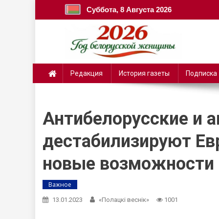
Суббота, 8 Августа 2026
Редакция
История газеты
Подписка
Антибелорусские и а
дестабилизируют Ев
новые возможности 
Важное
13.01.2023
«Полацкі веснік»
1001