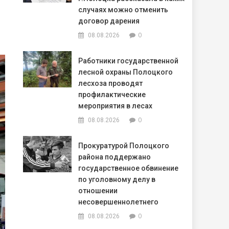
случаях можно отменить
договор дарения
0
08.08.2026
Работники государственной
лесной охраны Полоцкого
лесхоза проводят
профилактические
мероприятия в лесах
0
08.08.2026
Прокуратурой Полоцкого
района поддержано
государственное обвинение
по уголовному делу в
отношении
несовершеннолетнего
0
08.08.2026