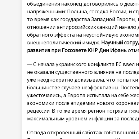
объединения наконец договорились о девят
напряженными: Польша, соседка России, и с
то время как государства Западной Европы, 
отношении антироссийских санкций начало 
обратного эффекта на неустойчивую эконом
внешнеполитический имидж.
Научный сотру
развития при Госсовете КНР Дин Ифань
отме
— С начала украинского конфликта ЕС ввел 
не оказали существенного влияния на после
уже неоднократно доказывала, что попытки
большинстве случаев неэффективны. Постепе
ужесточались, а Европа испытала на себе же
экономики после эпидемии нового коронавир
рецессии. В то же время регион погряз в тя
максимальным уровнем инфляции за последн
Отсюда откровенный саботаж собственной с