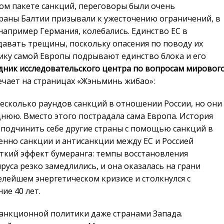
ом пакете санкций, переговоры были очень
траны Балтии призывали к ужесточению ограничений, в
например Германия, колебались. Единство ЕС в
давать трещины, поскольку опасения по поводу их
ику самой Европы подрывают единство блока и его
дник исследовательского центра по вопросам мировог
чает на страницах «Жэньминь жибао»:
несколько раундов санкций в отношении России, но они
днюю. Вместо этого пострадала сама Европа. История
 подчинить себе другие страны с помощью санкций в
нно санкции и антисанкции между ЕС и Россией
сткий эффект бумеранга: темпы восстановления
уса резко замедлились, и она оказалась на грани
желейшем энергетическом кризисе и столкнулся с
ие 40 лет.
анкционной политики даже странами Запада.