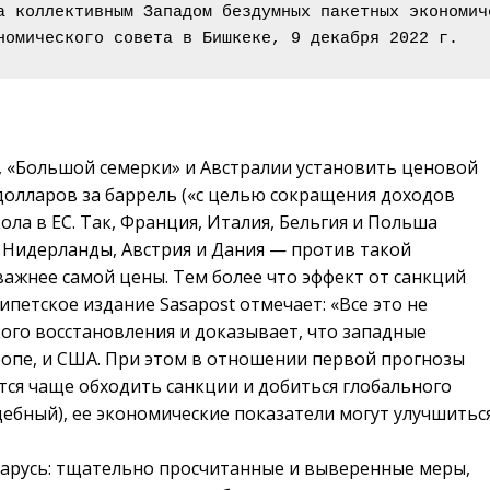
а коллективным Западом бездумных пакетных экономич
номического совета в Бишкеке, 9 декабря 2022 г.
 «Большой семерки» и Австралии установить ценовой
 долларов за баррель («с целью сокращения доходов
ола в ЕС. Так, Франция, Италия, Бельгия и Польша
, Нидерланды, Австрия и Дания — против такой
важнее самой цены. Тем более что эффект от санкций
петское издание Sasapost отмечает: «Все это не
ого восстановления и доказывает, что западные
вропе, и США. При этом в отношении первой прогнозы
стся чаще обходить санкции и добиться глобального
дебный), ее экономические показатели могут улучшитьс
арусь: тщательно просчитанные и выверенные меры,