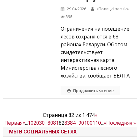
29.04.2026
«Полацкі веснік»
395
Ограничения на посещение
лесов сохраняются в 68
районах Беларуси. Об этом
свидетельствует
интерактивная карта
Министерства лесного
хозяйства, сообщает БЕЛТА.
Продолжить чтение
Страница 82 из 1 474
«
Первая
«
...
10
20
30
...
80
81
82
83
84
...
90
100
110
...
»
Последняя »
МЫ В СОЦИАЛЬНЫХ СЕТЯХ