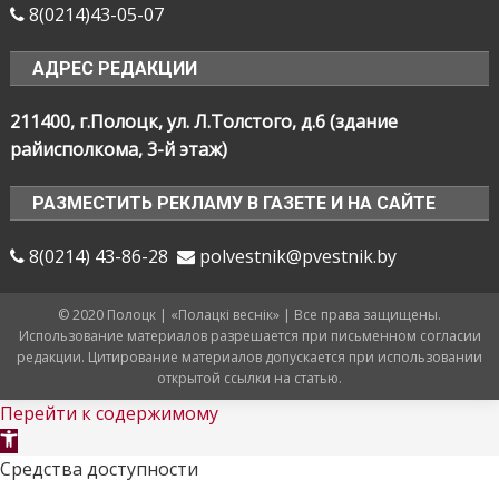
8(0214)43-05-07
АДРЕС РЕДАКЦИИ
211400, г.Полоцк, ул. Л.Толстого, д.6 (здание
райисполкома, 3-й этаж)
РАЗМЕСТИТЬ РЕКЛАМУ В ГАЗЕТЕ И НА САЙТЕ
8(0214) 43-86-28
polvestnik@pvestnik.by
© 2020 Полоцк | «Полацкі веснік» | Все права защищены.
Использование материалов разрешается при письменном согласии
редакции. Цитирование материалов допускается при использовании
открытой ссылки на статью.
Перейти к содержимому
Открыть
панель
Средства доступности
инструментов