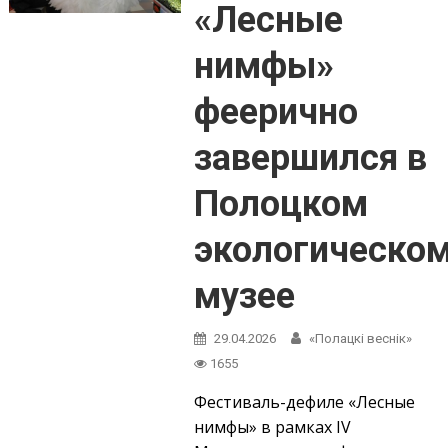
«Лесные
нимфы»
феерично
завершился в
Полоцком
экологическо
музее
29.04.2026
«Полацкі веснік»
1655
Фестиваль-дефиле «Лесные
нимфы» в рамках IV