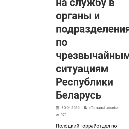
на службу в
органы и
подразделени
по
чрезвычайны
ситуациям
Республики
Беларусь
30.04.2026
«Полацкі веснік»
972
Полоцкий горрайотдел по