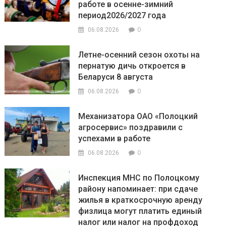
работе в осенне-зимний
период2026/2027 года
0
06.08.2026
Летне-осенний сезон охоты на
пернатую дичь откроется в
Беларуси 8 августа
0
06.08.2026
Механизатора ОАО «Полоцкий
агросервис» поздравили с
успехами в работе
0
06.08.2026
Инспекция МНС по Полоцкому
району напоминает: при сдаче
жилья в краткосрочную аренду
физлица могут платить единый
налог или налог на профдоход