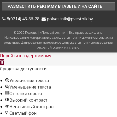
РАЗМЕСТИТЬ РЕКЛАМУ В ГАЗЕТЕ И НА САЙТЕ
8(0214) 43-86-28
polvestnik@pvestnik.by
© 2020 Полоцк | «Полацкі веснік» | Все права защищены.
Использование материалов разрешается при письменном согласии
редакции. Цитирование материалов допускается при использовании
открытой ссылки на статью.
Перейти к содержимому
Открыть
панель
Средства доступности
инструментов
Увеличение текста
Уменьшение текста
Оттенки серого
Высокий контраст
Негативный контраст
Светлый фон