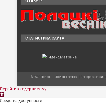
О ГАЗЕТЕ
СТАТИСТИКА САЙТА
© 2020 Полоцк | «Полацкі веснік» | Все права защ
Перейти к содержимому
Открыть
панель
Средства доступности