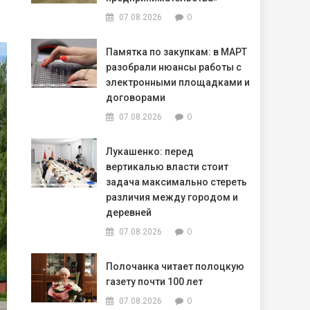
0
07.08.2026
Памятка по закупкам: в МАРТ
разобрали нюансы работы с
электронными площадками и
договорами
0
07.08.2026
Лукашенко: перед
вертикалью власти стоит
задача максимально стереть
различия между городом и
деревней
0
07.08.2026
Полочанка читает полоцкую
газету почти 100 лет
0
07.08.2026