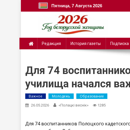
Пятница, 7 Августа 2026
Редакция
История газеты
Подписка
Для 74 воспитаннико
училища начался важ
Важное
Молодежь
Образование
26.05.2026
«Полацкі веснік»
1285
Для 74 воспитанников Полоцкого кадетского