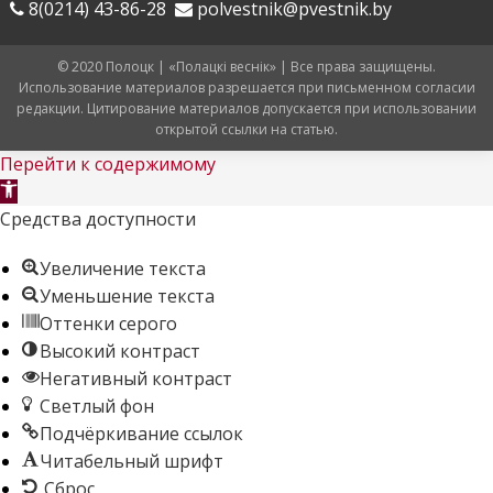
8(0214) 43-86-28
polvestnik@pvestnik.by
© 2020 Полоцк | «Полацкі веснік» | Все права защищены.
Использование материалов разрешается при письменном согласии
редакции. Цитирование материалов допускается при использовании
открытой ссылки на статью.
Перейти к содержимому
Открыть
панель
Средства доступности
инструментов
Увеличение текста
Уменьшение текста
Оттенки серого
Высокий контраст
Негативный контраст
Светлый фон
Подчёркивание ссылок
Читабельный шрифт
Сброс