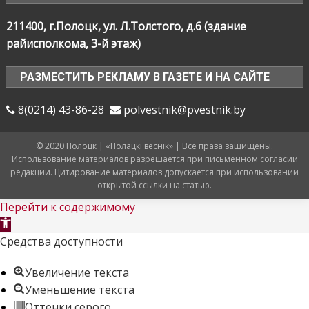
211400, г.Полоцк, ул. Л.Толстого, д.6 (здание
райисполкома, 3-й этаж)
РАЗМЕСТИТЬ РЕКЛАМУ В ГАЗЕТЕ И НА САЙТЕ
8(0214) 43-86-28
polvestnik@pvestnik.by
© 2020 Полоцк | «Полацкі веснік» | Все права защищены.
Использование материалов разрешается при письменном согласии
редакции. Цитирование материалов допускается при использовании
открытой ссылки на статью.
Перейти к содержимому
Открыть
панель
Средства доступности
инструментов
Увеличение текста
Уменьшение текста
Оттенки серого