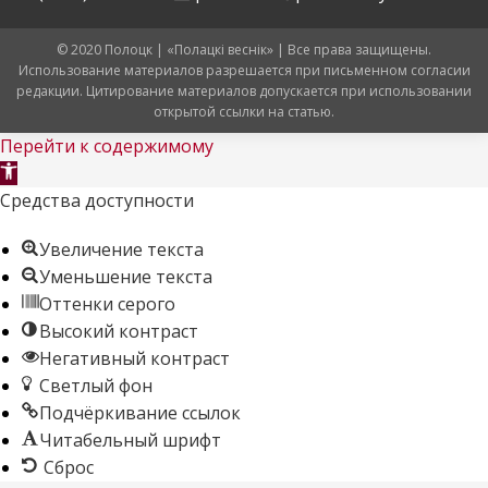
© 2020 Полоцк | «Полацкі веснік» | Все права защищены.
Использование материалов разрешается при письменном согласии
редакции. Цитирование материалов допускается при использовании
открытой ссылки на статью.
Перейти к содержимому
Открыть
панель
Средства доступности
инструментов
Увеличение текста
Уменьшение текста
Оттенки серого
Высокий контраст
Негативный контраст
Светлый фон
Подчёркивание ссылок
Читабельный шрифт
Сброс