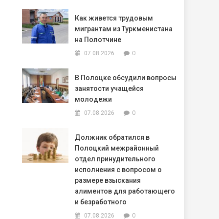
Как живется трудовым
мигрантам из Туркменистана
на Полотчине
0
07.08.2026
В Полоцке обсудили вопросы
занятости учащейся
молодежи
0
07.08.2026
Должник обратился в
Полоцкий межрайонный
отдел принудительного
исполнения с вопросом о
размере взыскания
алиментов для работающего
и безработного
0
07.08.2026