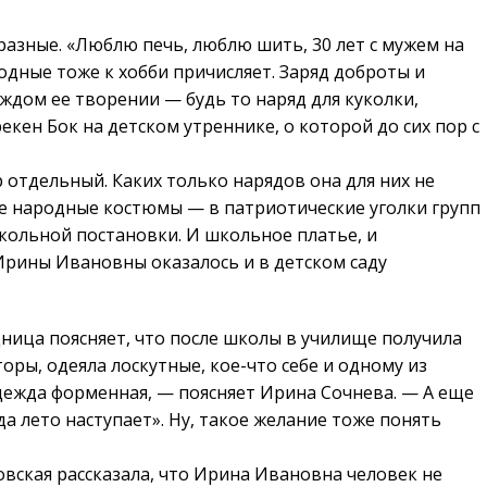
азные. «Люблю печь, люблю шить, 30 лет с мужем на
родные тоже к хобби причисляет. Заряд доброты и
дом ее творении — будь то наряд для куколки,
кен Бок на детском утреннике, о которой до сих пор с
р отдельный. Каких только нарядов она для них не
ие народные костюмы — в патриотические уголки групп
укольной постановки. И школьное платье, и
рины Ивановны оказалось и в детском саду
дница поясняет, что после школы в училище получила
ы, одеяла лоскутные, кое-что себе и одному из
одежда форменная, — поясняет Ирина Сочнева. — А еще
гда лето наступает». Ну, такое желание тоже понять
ская рассказала, что Ирина Ивановна человек не