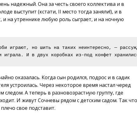
ень надежный. Она за честь своего коллектива и в
де выступит (кстати, II место тогда заняли!), и в
, и на утреннике любую роль сыграет, и на ночную
рби играют, но шить на таких неинтересно, — рассуж
и играла. И в двух коробках из-под конфет хранилис
чайно оказалась. Когда сын родился, подрос и в садик
ля устроилась. Через некоторое время настал черед
им следом. А теперь в разновозрастную группу, где
одит. И живут Сочневы рядом с детским садом. Так что
 плечо свое подставит.