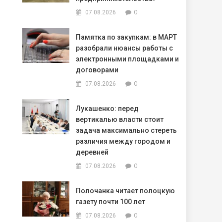
0
07.08.2026
Памятка по закупкам: в МАРТ
разобрали нюансы работы с
электронными площадками и
договорами
0
07.08.2026
Лукашенко: перед
вертикалью власти стоит
задача максимально стереть
различия между городом и
деревней
0
07.08.2026
Полочанка читает полоцкую
газету почти 100 лет
0
07.08.2026