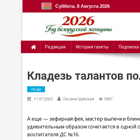
Суббота, 8 Августа 2026
Редакция
История газеты
Подписка
Кладезь талантов п
Люди
11.07.2023
Оксана Шуйская
1067
А еще — зефирная фея, мастер выпечки блино
удивительным образом сочетается в одной
воспитателя ДС №16.