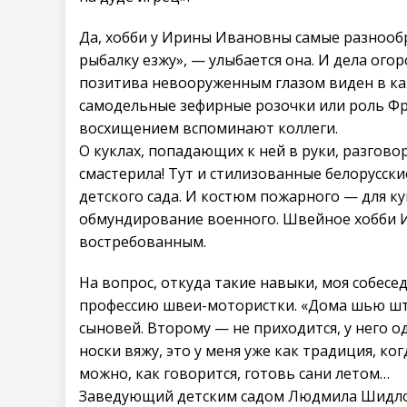
Да, хобби у Ирины Ивановны самые разнообр
рыбалку езжу», — улыбается она. И дела ого
позитива невооруженным глазом виден в каж
самодельные зефирные розочки или роль Фре
восхищением вспоминают коллеги.
О куклах, попадающих к ней в руки, разгово
смастерила! Тут и стилизованные белорусск
детского сада. И костюм пожарного — для к
обмундирование военного. Швейное хобби И
востребованным.
На вопрос, откуда такие навыки, моя собесе
профессию швеи-мотористки. «Дома шью штор
сыновей. Второму — не приходится, у него 
носки вяжу, это у меня уже как традиция, ко
можно, как говорится, готовь сани летом…
Заведующий детским садом Людмила Шидлов