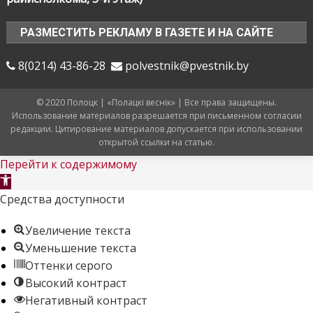
РАЗМЕСТИТЬ РЕКЛАМУ В ГАЗЕТЕ И НА САЙТЕ
8(0214) 43-86-28
polvestnik@pvestnik.by
© 2020 Полоцк | «Полацкі веснік» | Все права защищены.
Использование материалов разрешается при письменном согласии
редакции. Цитирование материалов допускается при использовании
открытой ссылки на статью.
Перейти к содержимому
Открыть
панель
Средства доступности
инструментов
Увеличение текста
Уменьшение текста
Оттенки серого
Высокий контраст
Негативный контраст