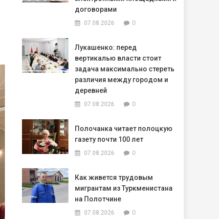
договорами
0
07.08.2026
Лукашенко: перед
вертикалью власти стоит
задача максимально стереть
различия между городом и
деревней
0
07.08.2026
Полочанка читает полоцкую
газету почти 100 лет
0
07.08.2026
Как живется трудовым
мигрантам из Туркменистана
на Полотчине
0
07.08.2026