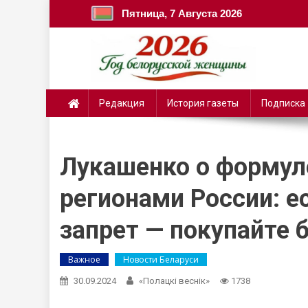
Пятница, 7 Августа 2026
Редакция
История газеты
Подписка
Лукашенко о формул
регионами России: е
запрет — покупайте 
Важное
Новости Беларуси
30.09.2024
«Полацкі веснік»
1738