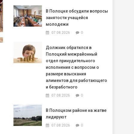
В Полоцке обсудили вопросы
занятости учащейся
молодежи
0
07.08.2026
Должник обратился в
Полоцкий межрайонный
отдел принудительного
исполнения с вопросом о
размере взыскания
алиментов для работающего
и безработного
0
07.08.2026
В Полоцком районе на жатве
лидируют
0
07.08.2026