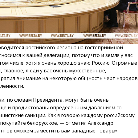
оводителя российского региона на гостеприимной
носимся к вашей делегации, потому что и земля у вас
 том числе, хотя я очень хорошо знаю Россию. Огромные
, главное, люди у вас очень мужественные,
братил внимание на некоторую общность черт народов
мленности.
ни, по словам Президента, могут быть очень
еще и продиктованы определенным давлением со
ашистские санкции. Как я говорю каждому российскому
, покупайте белорусское, — отметил Александр
ентов сможем заместить вам западные товары».