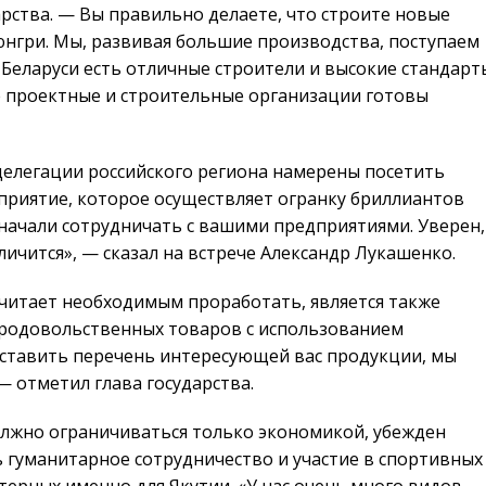
арства. — Вы правильно делаете, что строите новые
нгри. Мы, развивая большие производства, поступаем
 Беларуси есть отличные строители и высокие стандарт
е проектные и строительные организации готовы
делегации российского региона намерены посетить
приятие, которое осуществляет огранку бриллиантов
начали сотрудничать с вашими предприятиями. Уверен,
личится», — сказал на встрече Александр Лукашенко.
читает необходимым проработать, является также
продовольственных товаров с использованием
дставить перечень интересующей вас продукции, мы
— отметил глава государства.
должно ограничиваться только экономикой, убежден
 гуманитарное сотрудничество и участие в спортивных
ктерных именно для Якутии. «У нас очень много видов