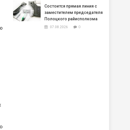
Состоится прямая линия с
заместителем председателя
Полоцкого райисполкома
0
ию
07.08.2026
х
но