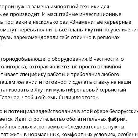
оторой нужна замена импортной техники для
ь ее производит. И масштабные инвестиционные
ь поставки в несколько раз. «Знаменитые карьерные
помогут перевыполнить все планы Якутии по увеличен
рузы зарекомендовали себя отлично в регионах
.
 горнодобывающего оборудования. В частности, о
олигорска, которая является не просто отличной
итывает специфику работы и требования любого
вашем желании и готовности сделать ставку на наши
рганизовать в Якутии мультибрендовый сервисный
Главное, чтобы объемы были для этого».
о и потенциал задействования в этой сфере белорусски
ается. Идет строительство обогатительных фабрик,
ий полезных ископаемых. «Следовательно, нужны
хотят жить в нормальных, комфортных условиях, особен