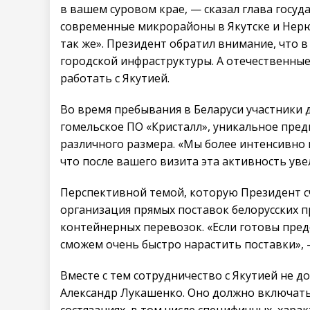
в вашем суровом крае, — сказал глава госуд
современные микрорайоны в Якутске и Нерю
так же». Президент обратил внимание, что в
городской инфраструктуры. А отечественны
работать с Якутией.
Во время пребывания в Беларуси участники 
гомельское ПО «Кристалл», уникальное пред
различного размера. «Мы более интенсивно 
что после вашего визита эта активность уве
Перспективной темой, которую Президент с
организация прямых поставок белорусских 
контейнерных перевозок. «Если готовы пре
сможем очень быстро нарастить поставки», 
Вместе с тем сотрудничество с Якутией не 
Александр Лукашенко. Оно должно включать
состязаниях, в том числе специфичных, хара