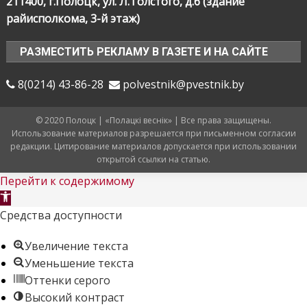
211400, г.Полоцк, ул. Л.Толстого, д.6 (здание
райисполкома, 3-й этаж)
РАЗМЕСТИТЬ РЕКЛАМУ В ГАЗЕТЕ И НА САЙТЕ
8(0214) 43-86-28
polvestnik@pvestnik.by
© 2020 Полоцк | «Полацкі веснік» | Все права защищены.
Использование материалов разрешается при письменном согласии
редакции. Цитирование материалов допускается при использовании
открытой ссылки на статью.
Перейти к содержимому
Открыть
панель
Средства доступности
инструментов
Увеличение текста
Уменьшение текста
Оттенки серого
Высокий контраст