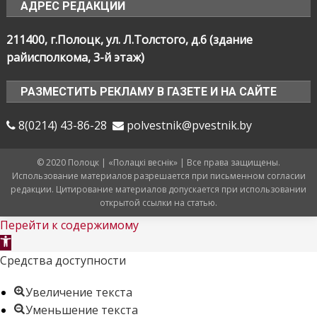
АДРЕС РЕДАКЦИИ
211400, г.Полоцк, ул. Л.Толстого, д.6 (здание
райисполкома, 3-й этаж)
РАЗМЕСТИТЬ РЕКЛАМУ В ГАЗЕТЕ И НА САЙТЕ
8(0214) 43-86-28
polvestnik@pvestnik.by
© 2020 Полоцк | «Полацкі веснік» | Все права защищены.
Использование материалов разрешается при письменном согласии
редакции. Цитирование материалов допускается при использовании
открытой ссылки на статью.
Перейти к содержимому
Открыть
панель
Средства доступности
инструментов
Увеличение текста
Уменьшение текста