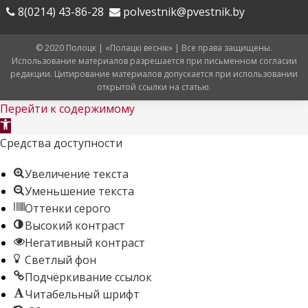
8(0214) 43-86-28
polvestnik@pvestnik.by
© 2020 Полоцк | «Полацкі веснік» | Все права защищены.
Использование материалов разрешается при письменном согласии
редакции. Цитирование материалов допускается при использовании
открытой ссылки на статью.
Перейти к содержимому
Открыть
панель
Средства доступности
инструментов
Увеличение текста
Уменьшение текста
Оттенки серого
Высокий контраст
Негативный контраст
Светлый фон
Подчёркивание ссылок
Читабельный шрифт