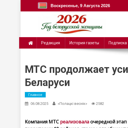
Воскресенье, 9 Августа 2026
Редакция
История газеты
Подписка
МТС продолжает усил
Беларуси
Главное
06.08.2025
«Полацкі веснік»
2582
Компания МТС
реализовала
очередной этап 