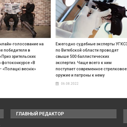
нлайн-голосование на
Ежегодно судебные эксперты УГКС
е победителя в
по Витебской области проводят
«Приз зрительских
свыше 500 баллистических
в фотоконкурсе «В
экспертиз. Чаще всего к ним
 «Полацкі веснік»
поступает современное стрелковое
оружие и патроны к нему
06.08.2022
ГЛАВНЫЙ РЕДАКТОР