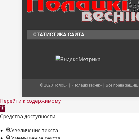
СТАТИСТИКА САЙТА
© 2020 Полоцк | «Полацкі веснік» | Все права защ
Перейти к содержимому
Открыть
панель
Средства доступности
инструментов
Увеличение текста
Уменьшение текста