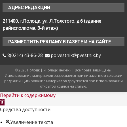
АДРЕС РЕДАКЦИИ
211400, г.Полоцк, ул. Л.Толстого, д.6 (здание
райисполкома, 3-й этаж)
РАЗМЕСТИТЬ РЕКЛАМУ В ГАЗЕТЕ И НА САЙТЕ
8(0214) 43-86-28
polvestnik@pvestnik.by
© 2020 Полоцк | «Полацкі веснік» | Все права защищены.
Использование материалов разрешается при письменном согласии
редакции. Цитирование материалов допускается при использовании
открытой ссылки на статью.
Перейти к содержимому
Открыть
панель
Средства доступности
инструментов
Увеличение текста