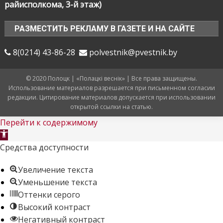
райисполкома, 3-й этаж)
РАЗМЕСТИТЬ РЕКЛАМУ В ГАЗЕТЕ И НА САЙТЕ
8(0214) 43-86-28
polvestnik@pvestnik.by
© 2020 Полоцк | «Полацкі веснік» | Все права защищены.
Использование материалов разрешается при письменном согласии
редакции. Цитирование материалов допускается при использовании
открытой ссылки на статью.
Перейти к содержимому
Открыть
панель
Средства доступности
инструментов
Увеличение текста
Уменьшение текста
Оттенки серого
Высокий контраст
Негативный контраст