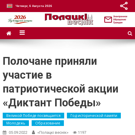
Четверг, 6 Августа 2026
Полочане приняли
участие в
патриотической акции
«Диктант Победы»
Великой Победе посвящается
Год исторической памяти
Молодежь
Образование
05.09.2022
«Полацкі веснік»
1197