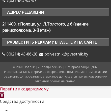
8(0214)43-05-07
АДРЕС РЕДАКЦИИ
211400, г.Полоцк, ул. Л.Толстого, д.6 (здание
райисполкома, 3-й этаж)
РАЗМЕСТИТЬ РЕКЛАМУ В ГАЗЕТЕ И НА САЙТЕ
8(0214) 43-86-28
polvestnik@pvestnik.by
© 2020 Полоцк | «Полацкі веснік» | Все права защищены.
Использование материалов разрешается при письменном согласии
редакции. Цитирование материалов допускается при использовании
открытой ссылки на статью.
Перейти к содержимому
Открыть
панель
Средства доступности
инструментов