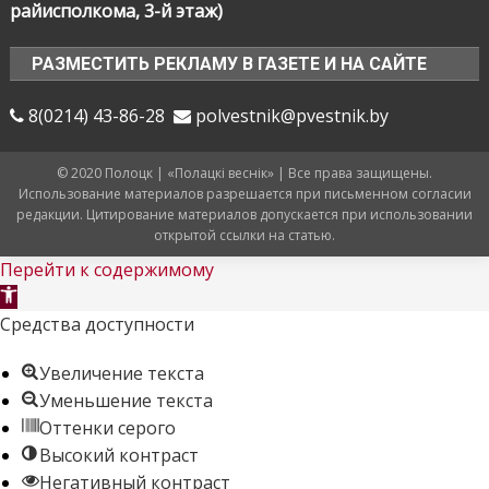
райисполкома, 3-й этаж)
РАЗМЕСТИТЬ РЕКЛАМУ В ГАЗЕТЕ И НА САЙТЕ
8(0214) 43-86-28
polvestnik@pvestnik.by
© 2020 Полоцк | «Полацкі веснік» | Все права защищены.
Использование материалов разрешается при письменном согласии
редакции. Цитирование материалов допускается при использовании
открытой ссылки на статью.
Перейти к содержимому
Открыть
панель
Средства доступности
инструментов
Увеличение текста
Уменьшение текста
Оттенки серого
Высокий контраст
Негативный контраст