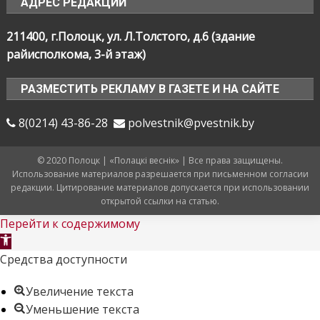
АДРЕС РЕДАКЦИИ
211400, г.Полоцк, ул. Л.Толстого, д.6 (здание
райисполкома, 3-й этаж)
РАЗМЕСТИТЬ РЕКЛАМУ В ГАЗЕТЕ И НА САЙТЕ
8(0214) 43-86-28
polvestnik@pvestnik.by
© 2020 Полоцк | «Полацкі веснік» | Все права защищены.
Использование материалов разрешается при письменном согласии
редакции. Цитирование материалов допускается при использовании
открытой ссылки на статью.
Перейти к содержимому
Открыть
панель
Средства доступности
инструментов
Увеличение текста
Уменьшение текста