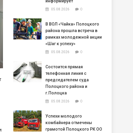
информирует
0
05.08.2026
В ВОЛ «Чайка» Полоцкого
района прошла встреча в
рамках молодежной акции
«Шаг к успеху»
0
05.08.2026
Состоится прямая
телефонная линия с
т
председателем суда
т
Полоцкого района и
г.Полоцка
0
05.08.2026
Успехи молодого
комбайнера отмечены
и
грамотой Полоцкого РК ОО