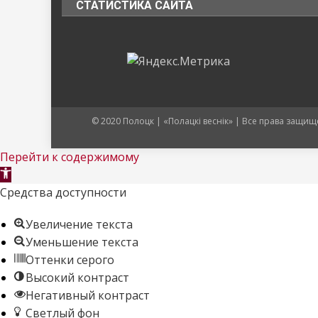
СТАТИСТИКА САЙТА
© 2020 Полоцк | «Полацкі веснік» | Все права защ
Перейти к содержимому
Открыть
панель
Средства доступности
инструментов
Увеличение текста
Уменьшение текста
Оттенки серого
Высокий контраст
Негативный контраст
Светлый фон