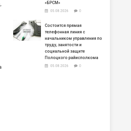
«БРСМ»
,
0
05.08.2026
Состоится прямая
телефонная линия с
начальником управления по
труду, занятости и
социальной защите
Полоцкого райисполкома
0
а
05.08.2026