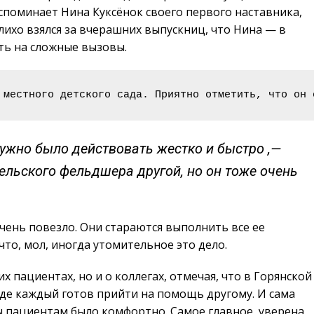
споминает Нина Куксёнок своего первого наставника,
лихо взялся за вчерашних выпускниц, что Нина — в
ать на сложные вызовы.
 местного детского сада. Приятно отметить, что он 
нужно было действовать жестко и быстро ,—
ельского фельдшера другой, но он тоже очень
очень повезло. Они стараются выполнить все ее
то, мол, иногда утомительное это дело.
х пациентах, но и о коллегах, отмечая, что в Горянской
де каждый готов прийти на помощь другому. И сама
бы пациентам было комфортно. Самое главное, уверена