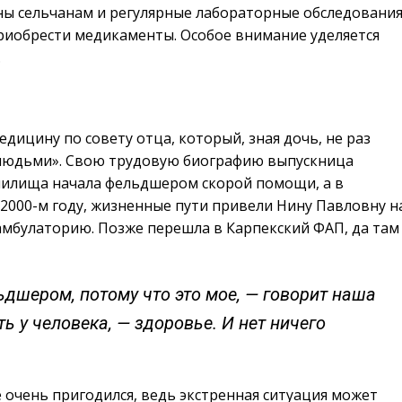
ны сельчанам и регулярные лабораторные обследования
риобрести медикаменты. Особое внимание уделяется
.
дицину по совету отца, который, зная дочь, не раз
с людьми». Свою трудовую биографию выпускница
чилища начала фельдшером скорой помощи, а в
в 2000-м году, жизненные пути привели Нину Павловну н
 амбулаторию. Позже перешла в Карпекский ФАП, да там
ьдшером, потому что это мое, — говорит наша
ь у человека, — здоровье. И нет ничего
очень пригодился, ведь экстренная ситуация может