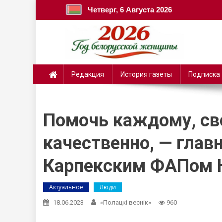
Четверг, 6 Августа 2026
Редакция
История газеты
Подписка
Помочь каждому, св
качественно, — глав
Карпекским ФАПом 
Актуальное
Люди
18.06.2023
«Полацкі веснік»
960