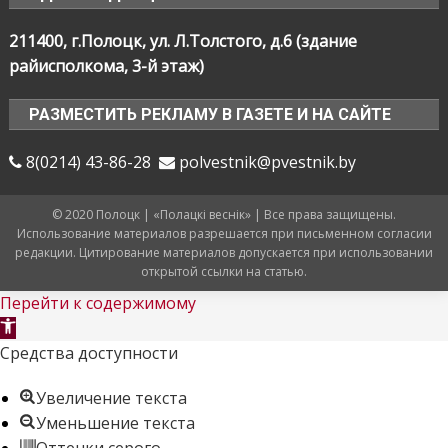
211400, г.Полоцк, ул. Л.Толстого, д.6 (здание
райисполкома, 3-й этаж)
РАЗМЕСТИТЬ РЕКЛАМУ В ГАЗЕТЕ И НА САЙТЕ
8(0214) 43-86-28
polvestnik@pvestnik.by
© 2020 Полоцк | «Полацкі веснік» | Все права защищены.
Использование материалов разрешается при письменном согласии
редакции. Цитирование материалов допускается при использовании
открытой ссылки на статью.
Перейти к содержимому
Открыть
панель
Средства доступности
инструментов
Увеличение текста
Уменьшение текста