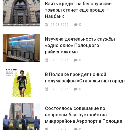
Взять кредит на белорусские
товары станет еще проще —
Нацбанк
0
07.08.2026
Изучена деятельность службы
«одно окно» Полоцкого
райисполкома
0
07.08.2026
В Полоцке пройдет ночной
полумарафон «Старажытны горад»
0
07.08.2026
Состоялось совещание по
вопросам благоустройства
микрорайона Аэропорт в Полоцке
0
06.08.2026