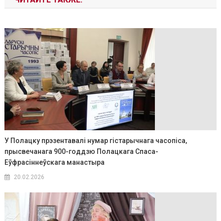
У Полацку прэзентавалі нумар гістарычнага часопіса,
прысвечанага 900-годдзю Полацкага Спаса-
Еўфрасіннеўскага манастыра
20.02.2026