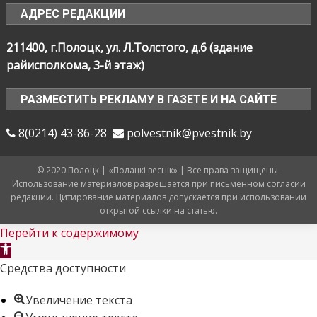
АДРЕС РЕДАКЦИИ
211400, г.Полоцк, ул. Л.Толстого, д.6 (здание
райисполкома, 3-й этаж)
РАЗМЕСТИТЬ РЕКЛАМУ В ГАЗЕТЕ И НА САЙТЕ
8(0214) 43-86-28
polvestnik@pvestnik.by
© 2020 Полоцк | «Полацкі веснік» | Все права защищены.
Использование материалов разрешается при письменном согласии
редакции. Цитирование материалов допускается при использовании
открытой ссылки на статью.
Перейти к содержимому
Открыть
панель
Средства доступности
инструментов
Увеличение текста