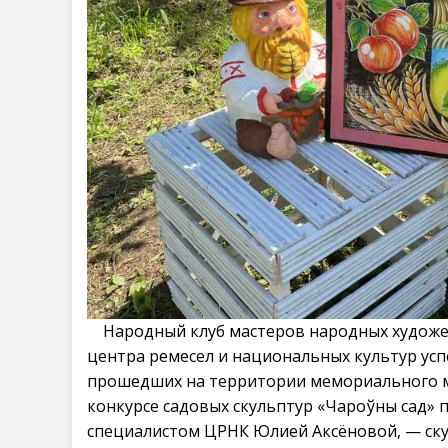
Народный клуб мастеров народных художес
центра ремесел и национальных культур усп
прошедших на территории мемориального му
конкурсе садовых скульптур «Чароўны сад»
специалистом ЦРНК Юлией Аксёновой, — ску