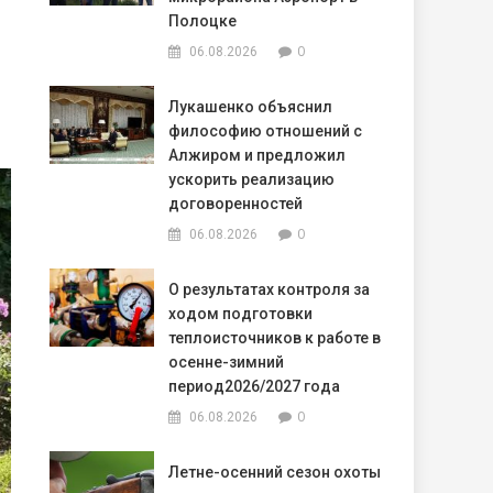
Полоцке
0
06.08.2026
Лукашенко объяснил
философию отношений с
Алжиром и предложил
ускорить реализацию
договоренностей
0
06.08.2026
О результатах контроля за
ходом подготовки
теплоисточников к работе в
осенне-зимний
период2026/2027 года
0
06.08.2026
Летне-осенний сезон охоты