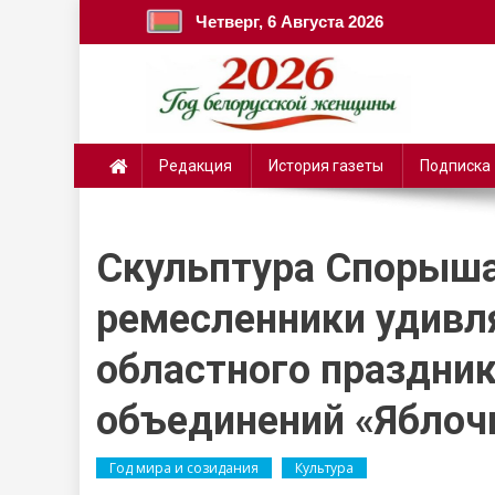
Четверг, 6 Августа 2026
Редакция
История газеты
Подписка
Скульптура Спорыша
ремесленники удивл
областного праздни
объединений «Яблоч
Год мира и созидания
Культура