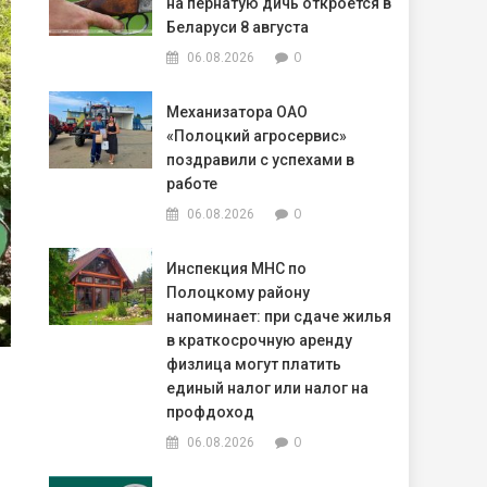
на пернатую дичь откроется в
Беларуси 8 августа
0
06.08.2026
Механизатора ОАО
«Полоцкий агросервис»
поздравили с успехами в
работе
0
06.08.2026
Инспекция МНС по
Полоцкому району
напоминает: при сдаче жилья
в краткосрочную аренду
физлица могут платить
единый налог или налог на
профдоход
0
06.08.2026