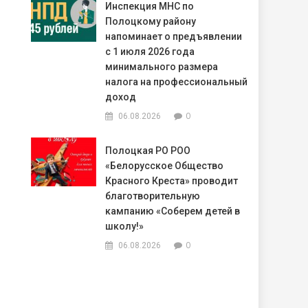
Инспекция МНС по
Полоцкому району
напоминает о предъявлении
с 1 июля 2026 года
минимального размера
налога на профессиональный
доход
0
06.08.2026
Полоцкая РО РОО
«Белорусское Общество
Красного Креста» проводит
благотворительную
кампанию «Соберем детей в
школу!»
0
06.08.2026