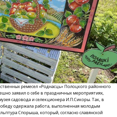
твенных ремесел «Роднасць» Полоцкого районного
ешно заявил о себе в праздничных мероприятиях,
зея садовода и селекционера И.П.Сикоры. Так, в
 победу одержала работа, выполненная молодым
льптура Спорыша, который, согласно славянской