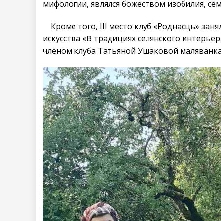
мифологии, являлся божеством изобилия, сем
Кроме того, III место клуб «Роднасць» зан
искусства «В традициях селянского интерье
членом клуба Татьяной Ушаковой маляванка