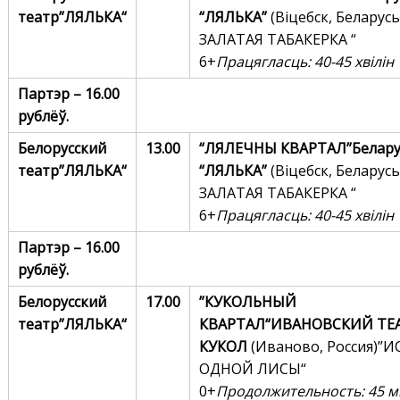
театр
”
ЛЯЛЬКА
“
“ЛЯЛЬКА”
(Віцебск, Беларусь
ЗАЛАТАЯ ТАБАКЕРКА “
6+
Працягласць: 40-45 хвілін
Партэр –
16.00
рублё
ў.
Белорусский
13.00
“ЛЯЛЕЧНЫ
КВАРТАЛ
”
Белару
театр
”
ЛЯЛЬКА
“
“ЛЯЛЬКА”
(Віцебск, Беларусь
ЗАЛАТАЯ ТАБАКЕРКА “
6+
Працягласць: 40-45 хвілін
Партэр –
16.00
рублёў.
Белорусский
17.00
”КУКОЛЬНЫЙ
театр
”
ЛЯЛЬКА
“
КВАРТАЛ“
ИВАНОВСКИЙ ТЕ
КУКОЛ
(Иваново, Россия)”
ОДНОЙ ЛИСЫ“
0+
Продолжительность: 45 м