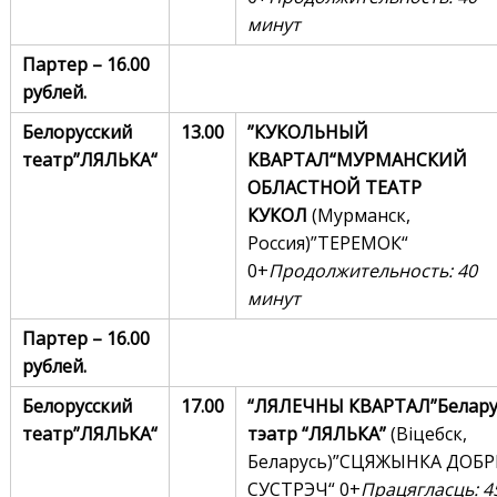
минут
Партер –
16.00
рублей.
Белорусский
13.00
”КУКОЛЬНЫЙ
театр
”
ЛЯЛЬКА
“
КВАРТАЛ“
МУРМАНСКИЙ
ОБЛАСТНОЙ ТЕАТР
КУКОЛ
(Мурманск,
Россия)”ТЕРЕМОК“
0+
Продолжительность: 40
минут
Партер –
16.00
рублей.
Белорусский
17.00
“ЛЯЛЕЧНЫ
КВАРТАЛ
”
Белару
театр
”
ЛЯЛЬКА
“
тэатр “ЛЯЛЬКА”
(Віцебск,
Беларусь)”СЦЯЖЫНКА ДОБ
СУСТРЭЧ“ 0+
Працягласць: 4