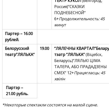
ТЕАТР КУКОЛ
(Белгород,
Россия)”СКАЗКИ
ПОДНЕБЕСНОЙ“
6+
Продолжительность: 45
минут
Партер – 16.00
рублей.
Белорусский
19.00
“ЛЯЛЕЧНЫ
КВАРТАЛ
”
Белару
театр
”
ЛЯЛЬКА
“
тэатр “ЛЯЛЬКА”
(Віцебск,
Беларусь)”ЛЯЛЬКІ ЦІМА
ТАЛЕРА, АБО ПРАДАДЗЕНЫ
СМЕХ“ 12+
Працягласць: 45
хвілін
Партэр –
21.00
рубль.
*Некоторые спектакли состоятся на малой сцене.