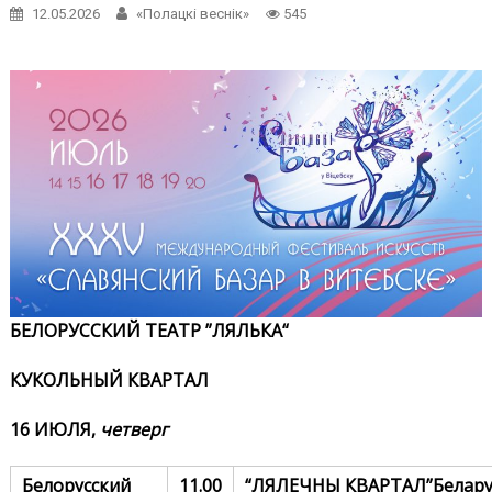
12.05.2026
«Полацкі веснік»
545
БЕЛОРУССКИЙ ТЕАТР ”ЛЯЛЬКА“
КУКОЛЬНЫЙ КВАРТАЛ
16 ИЮЛЯ,
четверг
Белорусский
11.00
“ЛЯЛЕЧНЫ
КВАРТАЛ
”
Белару