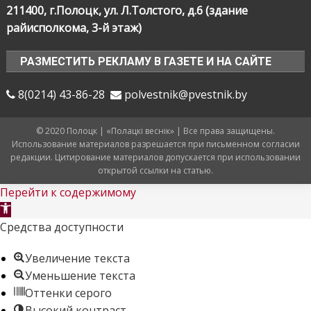
211400, г.Полоцк, ул. Л.Толстого, д.6 (здание
райисполкома, 3-й этаж)
РАЗМЕСТИТЬ РЕКЛАМУ В ГАЗЕТЕ И НА САЙТЕ
8(0214) 43-86-28
polvestnik@pvestnik.by
© 2020 Полоцк | «Полацкі веснік» | Все права защищены.
Использование материалов разрешается при письменном согласии
редакции. Цитирование материалов допускается при использовании
открытой ссылки на статью.
Перейти к содержимому
Открыть
панель
Средства доступности
инструментов
Увеличение текста
Уменьшение текста
Оттенки серого
Высокий контраст