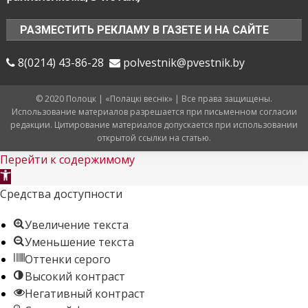
РАЗМЕСТИТЬ РЕКЛАМУ В ГАЗЕТЕ И НА САЙТЕ
8(0214) 43-86-28
polvestnik@pvestnik.by
© 2020 Полоцк | «Полацкі веснік» | Все права защищены.
Использование материалов разрешается при письменном согласии
редакции. Цитирование материалов допускается при использовании
открытой ссылки на статью.
Перейти к содержимому
Открыть
панель
Средства доступности
инструментов
Увеличение текста
Уменьшение текста
Оттенки серого
Высокий контраст
Негативный контраст