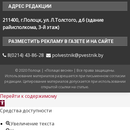
АДРЕС РЕДАКЦИИ
211400, г.Полоцк, ул. Л.Толстого, д.6 (здание
райисполкома, 3-й этаж)
РАЗМЕСТИТЬ РЕКЛАМУ В ГАЗЕТЕ И НА САЙТЕ
8(0214) 43-86-28
polvestnik@pvestnik.by
© 2020 Полоцк | «Полацкі веснік» | Все права защищены.
Использование материалов разрешается при письменном согласии
редакции. Цитирование материалов допускается при использовании
открытой ссылки на статью.
Перейти к содержимому
Открыть
панель
Средства доступности
инструментов
Увеличение текста