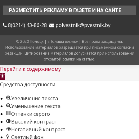
РАЗМЕСТИТЬ РЕКЛАМУ В ГАЗЕТЕ И НА САЙТЕ
8(0214) 43-86-28
polvestnik@pvestnik.by
© 2020 Полоцк | «Полацкі веснік» | Все права защищены.
Использование материалов разрешается при письменном согласии
редакции. Цитирование материалов допускается при использовании
открытой ссылки на статью.
Перейти к содержимому
Открыть
панель
Средства доступности
инструментов
Увеличение текста
Уменьшение текста
Оттенки серого
Высокий контраст
Негативный контраст
Светлый фон