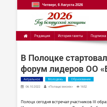
Четверг, 6 Августа 2026
Редакция
История газеты
Подписка
В Полоцке стартовал
форум лидеров ОО 
Актуальное
Молодежь
Образование
06.10.2022
«Полацкі веснік»
1652
Полоцк сегодня встречал участников III об