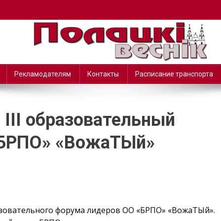
Рекламодателям
Контакты
Расписание транспорта
 III образовательный
«БРПО» «ВожаТЫй»
разовательного форума лидеров ОО «БРПО» «ВожаТЫй».