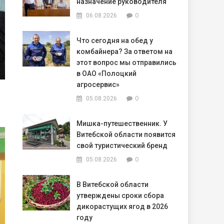
назначение руководителя
0
06.08.2026
Что сегодня на обед у
комбайнера? За ответом на
этот вопрос мы отправились
в ОАО «Полоцкий
агросервис»
0
05.08.2026
Мишка-путешественник. У
Витебской области появится
свой туристический бренд
0
05.08.2026
В Витебской области
утверждены сроки сбора
дикорастущих ягод в 2026
году