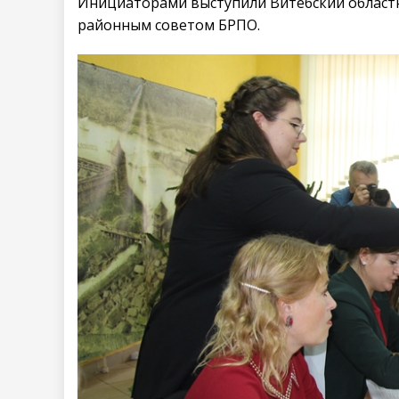
Инициаторами выступили Витебский областн
районным советом БРПО.