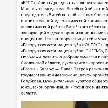
«БРПО», Ирина Дроздова, начальник управл
Мацюсь, председатель Витебской областной 
председатель Витебского областного Совета
воспитательной, идеологической, социальн
аналитической работы Витебского областног
заведующий отделом организационно-метод
инициатив Центра творчества детей и моло
«Белорусская ассоциация клуба «ЮНЕСКО», 
«Белорусская ассоциация клубов ЮНЕСКО», Е
молодежи, развитию добровольчества и па
Смоленской области, руководитель проектн
«Россия – Беларусь», Павел Петров регион
государственной детско-юношеской организ
Голубкова, муниципальный куратор общерос
юношеской организации «Российское движе
области.