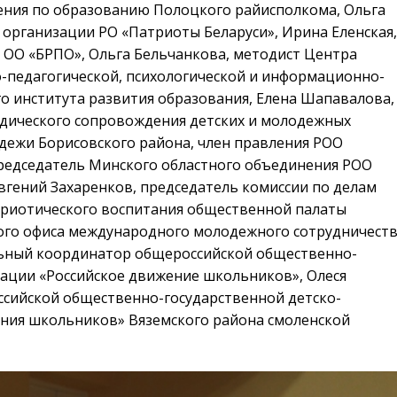
ения по образованию Полоцкого райисполкома, Ольга
организации РО «Патриоты Беларуси», Ирина Еленская,
 ОО «БРПО», Ольга Бельчанкова, методист Центра
о-педагогической, психологической и информационно-
о института развития образования, Елена Шапавалова,
ического сопровождения детских и молодежных
дежи Борисовского района, член правления РОО
председатель Минского областного объединения РОО
вгений Захаренков, председатель комиссии по делам
триотического воспитания общественной палаты
ого офиса международного молодежного сотрудничест
альный координатор общероссийской общественно-
ации «Российское движение школьников», Олеся
сийской общественно-государственной детско-
ния школьников» Вяземского района смоленской