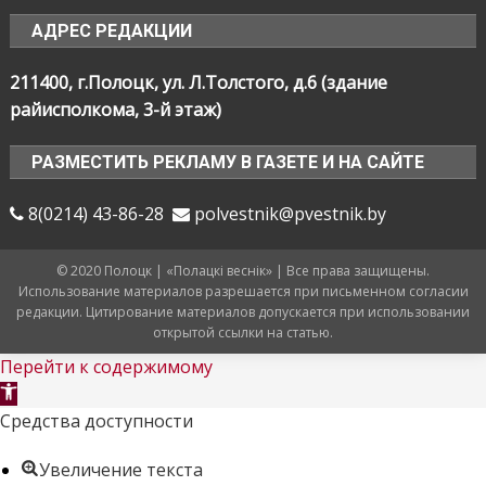
АДРЕС РЕДАКЦИИ
211400, г.Полоцк, ул. Л.Толстого, д.6 (здание
райисполкома, 3-й этаж)
РАЗМЕСТИТЬ РЕКЛАМУ В ГАЗЕТЕ И НА САЙТЕ
8(0214) 43-86-28
polvestnik@pvestnik.by
© 2020 Полоцк | «Полацкі веснік» | Все права защищены.
Использование материалов разрешается при письменном согласии
редакции. Цитирование материалов допускается при использовании
открытой ссылки на статью.
Перейти к содержимому
Открыть
панель
Средства доступности
инструментов
Увеличение текста