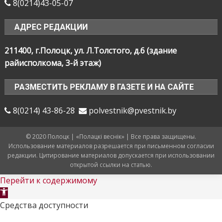
8(0214)43-05-07
АДРЕС РЕДАКЦИИ
211400, г.Полоцк, ул. Л.Толстого, д.6 (здание
райисполкома, 3-й этаж)
РАЗМЕСТИТЬ РЕКЛАМУ В ГАЗЕТЕ И НА САЙТЕ
8(0214) 43-86-28
polvestnik@pvestnik.by
© 2020 Полоцк | «Полацкі веснік» | Все права защищены.
Использование материалов разрешается при письменном согласии
редакции. Цитирование материалов допускается при использовании
открытой ссылки на статью.
Перейти к содержимому
Открыть
панель
Средства доступности
инструментов