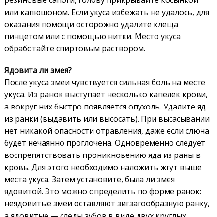
резиновые сапоги, голову прикрывайте косынкой
или капюшоном. Если укуса избежать не удалось, для
оказания помощи осторожно удалите клеща
пинцетом или с помощью нитки. Место укуса
обработайте спиртовым раствором.
Ядовита ли змея?
После укуса змеи чувствуется сильная боль на месте
укуса. Из ранок выступает несколько капелек крови,
а вокруг них быстро появляется опухоль. Удалите яд
из ранки (выдавить или высосать). При высасывании
нет никакой опасности отравления, даже если слюна
будет нечаянно проглочена. Одновременно следует
воспрепятствовать проникновению яда из раны в
кровь. Для этого необходимо наложить жгут выше
места укуса. Затем установите, была ли змея
ядовитой. Это можно определить по форме ранок:
неядовитые змеи оставляют зигзагообразную ранку,
а ядовитые — следы зубов в виде двух круглых