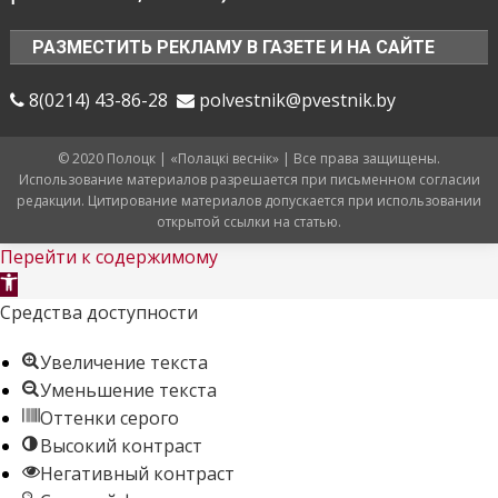
РАЗМЕСТИТЬ РЕКЛАМУ В ГАЗЕТЕ И НА САЙТЕ
8(0214) 43-86-28
polvestnik@pvestnik.by
© 2020 Полоцк | «Полацкі веснік» | Все права защищены.
Использование материалов разрешается при письменном согласии
редакции. Цитирование материалов допускается при использовании
открытой ссылки на статью.
Перейти к содержимому
Открыть
панель
Средства доступности
инструментов
Увеличение текста
Уменьшение текста
Оттенки серого
Высокий контраст
Негативный контраст