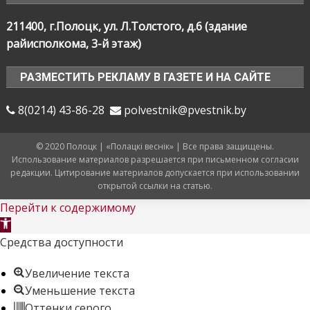
211400, г.Полоцк, ул. Л.Толстого, д.6 (здание
райисполкома, 3-й этаж)
РАЗМЕСТИТЬ РЕКЛАМУ В ГАЗЕТЕ И НА САЙТЕ
8(0214) 43-86-28
polvestnik@pvestnik.by
© 2020 Полоцк | «Полацкі веснік» | Все права защищены.
Использование материалов разрешается при письменном согласии
редакции. Цитирование материалов допускается при использовании
открытой ссылки на статью.
Перейти к содержимому
Открыть
панель
Средства доступности
инструментов
Увеличение текста
Уменьшение текста
Оттенки серого