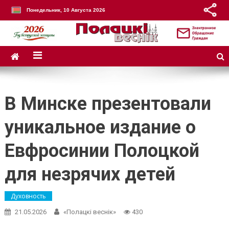
Понедельник, 10 Августа 2026
В Минске презентовали
уникальное издание о
Евфросинии Полоцкой
для незрячих детей
Духовность
21.05.2026
«Полацкі веснік»
430