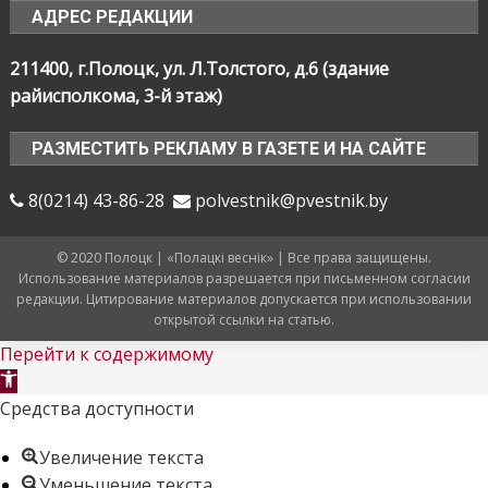
АДРЕС РЕДАКЦИИ
211400, г.Полоцк, ул. Л.Толстого, д.6 (здание
райисполкома, 3-й этаж)
РАЗМЕСТИТЬ РЕКЛАМУ В ГАЗЕТЕ И НА САЙТЕ
8(0214) 43-86-28
polvestnik@pvestnik.by
© 2020 Полоцк | «Полацкі веснік» | Все права защищены.
Использование материалов разрешается при письменном согласии
редакции. Цитирование материалов допускается при использовании
открытой ссылки на статью.
Перейти к содержимому
Открыть
панель
Средства доступности
инструментов
Увеличение текста
Уменьшение текста